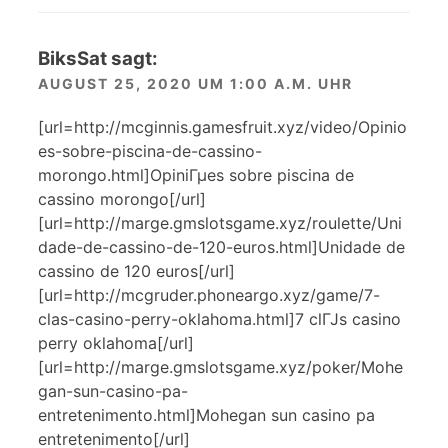
BiksSat
sagt:
AUGUST 25, 2020 UM 1:00 A.M. UHR
[url=http://mcginnis.gamesfruit.xyz/video/Opinio
es-sobre-piscina-de-cassino-
morongo.html]OpiniГµes sobre piscina de
cassino morongo[/url]
[url=http://marge.gmslotsgame.xyz/roulette/Uni
dade-de-cassino-de-120-euros.html]Unidade de
cassino de 120 euros[/url]
[url=http://mcgruder.phoneargo.xyz/game/7-
clas-casino-perry-oklahoma.html]7 clГЈs casino
perry oklahoma[/url]
[url=http://marge.gmslotsgame.xyz/poker/Mohe
gan-sun-casino-pa-
entretenimento.html]Mohegan sun casino pa
entretenimento[/url]