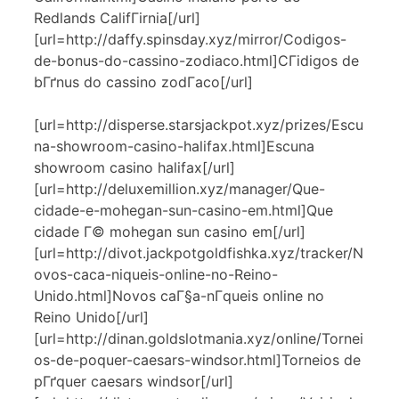
Redlands CalifГіrnia[/url]
[url=http://daffy.spinsday.xyz/mirror/Codigos-
de-bonus-do-cassino-zodiaco.html]CГіdigos de
bГґnus do cassino zodГ­aco[/url]
[url=http://disperse.starsjackpot.xyz/prizes/Escu
na-showroom-casino-halifax.html]Escuna
showroom casino halifax[/url]
[url=http://deluxemillion.xyz/manager/Que-
cidade-e-mohegan-sun-casino-em.html]Que
cidade Г© mohegan sun casino em[/url]
[url=http://divot.jackpotgoldfishka.xyz/tracker/N
ovos-caca-niqueis-online-no-Reino-
Unido.html]Novos caГ§a-nГ­queis online no
Reino Unido[/url]
[url=http://dinan.goldslotmania.xyz/online/Tornei
os-de-poquer-caesars-windsor.html]Torneios de
pГґquer caesars windsor[/url]