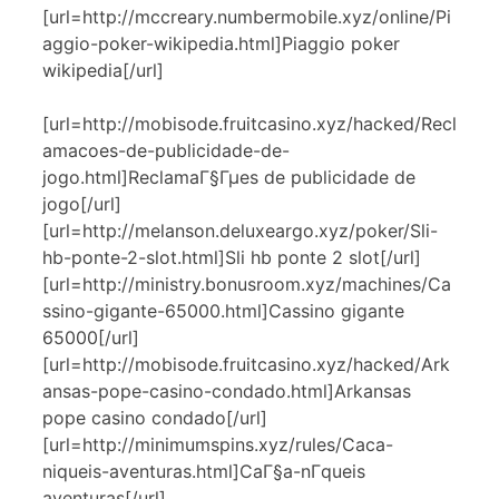
[url=http://mccreary.numbermobile.xyz/online/Pi
aggio-poker-wikipedia.html]Piaggio poker
wikipedia[/url]
[url=http://mobisode.fruitcasino.xyz/hacked/Recl
amacoes-de-publicidade-de-
jogo.html]ReclamaГ§Гµes de publicidade de
jogo[/url]
[url=http://melanson.deluxeargo.xyz/poker/Sli-
hb-ponte-2-slot.html]Sli hb ponte 2 slot[/url]
[url=http://ministry.bonusroom.xyz/machines/Ca
ssino-gigante-65000.html]Cassino gigante
65000[/url]
[url=http://mobisode.fruitcasino.xyz/hacked/Ark
ansas-pope-casino-condado.html]Arkansas
pope casino condado[/url]
[url=http://minimumspins.xyz/rules/Caca-
niqueis-aventuras.html]CaГ§a-nГ­queis
aventuras[/url]