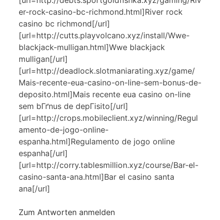
er-rock-casino-bc-richmond.html]River rock
casino bc richmond[/url]
[url=http://cutts.playvolcano.xyz/install/Wwe-
blackjack-mulligan.html]Wwe blackjack
mulligan[/url]
[url=http://deadlock.slotmaniarating.xyz/game/
Mais-recente-eua-casino-on-line-sem-bonus-de-
deposito.html]Mais recente eua casino on-line
sem bГґnus de depГіsito[/url]
[url=http://crops.mobileclient.xyz/winning/Regul
amento-de-jogo-online-
espanha.html]Regulamento de jogo online
espanha[/url]
[url=http://corry.tablesmillion.xyz/course/Bar-el-
casino-santa-ana.html]Bar el casino santa
ana[/url]
Zum Antworten anmelden