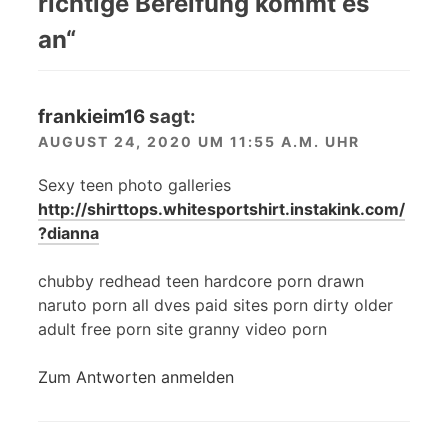
richtige Bereifung kommt es
an
“
frankieim16
sagt:
AUGUST 24, 2020 UM 11:55 A.M. UHR
Sexy teen photo galleries
http://shirttops.whitesportshirt.instakink.com/
?dianna
chubby redhead teen hardcore porn drawn
naruto porn all dves paid sites porn dirty older
adult free porn site granny video porn
Zum Antworten anmelden