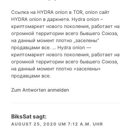
Ссылка на HYDRA onion в TOR, onion сайт
HYDRA onion в даркнете. Hydra onion –
криптомаркет нового поколения, работает на
огромной территории всего бывшего Союза,
на данный момент плотно „заселены“
продавцами все. … Hydra onion —
криптомаркет нового поколения, работает на
огромной территории всего бывшего Союза,
на данный момент плотно «заселены»
продавцами все.
Zum Antworten anmelden
BiksSat
sagt:
AUGUST 25, 2020 UM 7:12 A.M. UHR