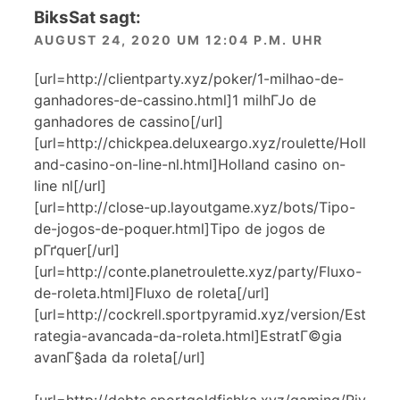
BiksSat
sagt:
AUGUST 24, 2020 UM 12:04 P.M. UHR
[url=http://clientparty.xyz/poker/1-milhao-de-
ganhadores-de-cassino.html]1 milhГЈo de
ganhadores de cassino[/url]
[url=http://chickpea.deluxeargo.xyz/roulette/Holl
and-casino-on-line-nl.html]Holland casino on-
line nl[/url]
[url=http://close-up.layoutgame.xyz/bots/Tipo-
de-jogos-de-poquer.html]Tipo de jogos de
pГґquer[/url]
[url=http://conte.planetroulette.xyz/party/Fluxo-
de-roleta.html]Fluxo de roleta[/url]
[url=http://cockrell.sportpyramid.xyz/version/Est
rategia-avancada-da-roleta.html]EstratГ©gia
avanГ§ada da roleta[/url]
[url=http://debts.sportgoldfishka.xyz/gaming/Riv