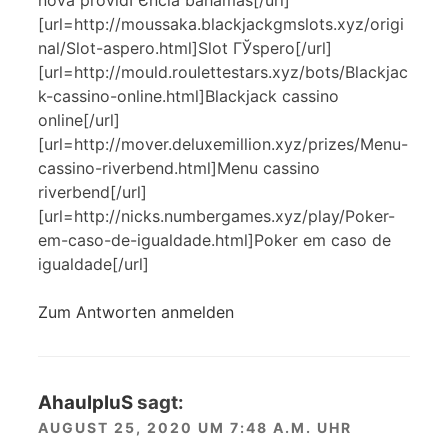
[url=http://moussaka.blackjackgmslots.xyz/origi
nal/Slot-aspero.html]Slot ГЎspero[/url]
[url=http://mould.roulettestars.xyz/bots/Blackjac
k-cassino-online.html]Blackjack cassino
online[/url]
[url=http://mover.deluxemillion.xyz/prizes/Menu-
cassino-riverbend.html]Menu cassino
riverbend[/url]
[url=http://nicks.numbergames.xyz/play/Poker-
em-caso-de-igualdade.html]Poker em caso de
igualdade[/url]
Zum Antworten anmelden
AhaulpluS
sagt:
AUGUST 25, 2020 UM 7:48 A.M. UHR