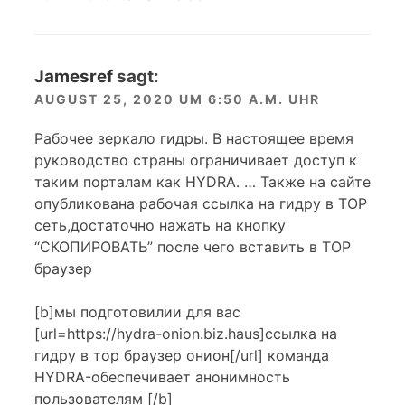
Jamesref
sagt:
AUGUST 25, 2020 UM 6:50 A.M. UHR
Рабочее зеркало гидры. В настоящее время
руководство страны ограничивает доступ к
таким порталам как HYDRA. … Также на сайте
опубликована рабочая ссылка на гидру в ТОР
сеть,достаточно нажать на кнопку
“СКОПИРОВАТЬ” после чего вставить в ТОР
браузер
[b]мы подготовилии для вас
[url=https://hydra-onion.biz.haus]ссылка на
гидру в тор браузер онион[/url] команда
HYDRA-обеспечивает анонимность
пользователям [/b]