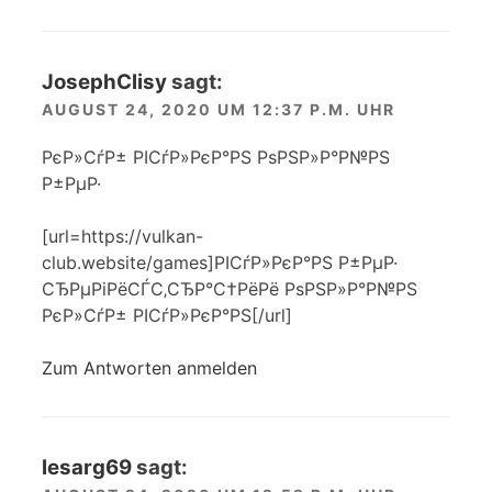
JosephClisy
sagt:
AUGUST 24, 2020 UM 12:37 P.M. UHR
РєР»СѓР± РІСѓР»РєР°РЅ РѕРЅР»Р°Р№РЅ
Р±РµР·
[url=https://vulkan-
club.website/games]РІСѓР»РєР°РЅ Р±РµР·
СЂРµРіРёСЃС‚СЂР°С†РёРё РѕРЅР»Р°Р№РЅ
РєР»СѓР± РІСѓР»РєР°РЅ[/url]
Zum Antworten anmelden
lesarg69
sagt: