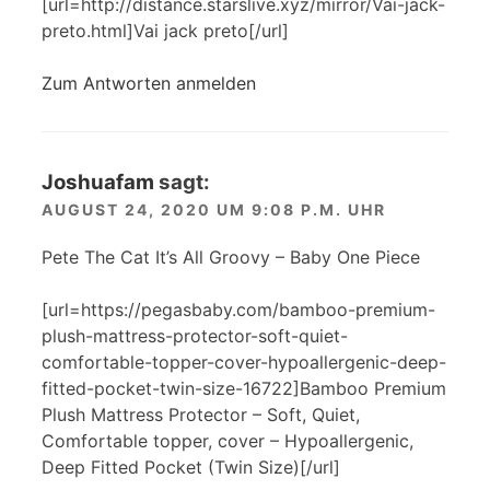
[url=http://distance.starslive.xyz/mirror/Vai-jack-
preto.html]Vai jack preto[/url]
Zum Antworten anmelden
Joshuafam
sagt:
AUGUST 24, 2020 UM 9:08 P.M. UHR
Pete The Cat It’s All Groovy – Baby One Piece
[url=https://pegasbaby.com/bamboo-premium-
plush-mattress-protector-soft-quiet-
comfortable-topper-cover-hypoallergenic-deep-
fitted-pocket-twin-size-16722]Bamboo Premium
Plush Mattress Protector – Soft, Quiet,
Comfortable topper, cover – Hypoallergenic,
Deep Fitted Pocket (Twin Size)[/url]