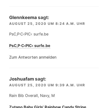
Glennkeema
sagt:
AUGUST 25, 2020 UM 8:24 A.M. UHR
РѕС‚Р·С‹РІС‹ surfe.be
РѕС‚Р·С‹РІС‹ surfe.be
Zum Antworten anmelden
Joshuafam
sagt:
AUGUST 25, 2020 UM 9:39 A.M. UHR
Rain Bib Overall, Navy, M
Zutano Baby Girls‘ Rainbow Candy Stripe