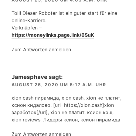
Toll! Dieser Roboter ist ein guter start für eine
online-Karriere.
Verknüpfen –
https://moneylinks.page.link/6SuK
Zum Antworten anmelden
Jamesphave
sagt:
AUGUST 25, 2020 UM 5:17 A.M. UHR
xion cash пирамида, xion cash, xion не платит,
ксион кидалово, [url=https://xion.cash]xion
заработок[/url], xion не платит, ксион кэш,
xion reviews, Лидеры ксион, ксион пирамида
Zum Antworten anmelden