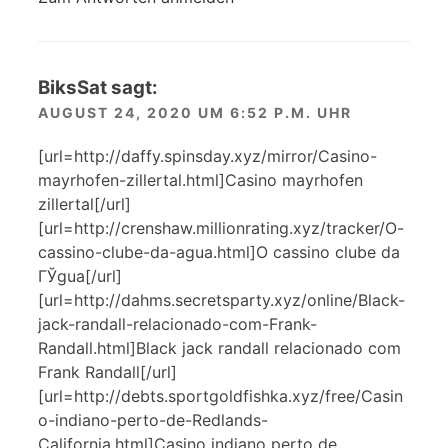
BiksSat
sagt:
AUGUST 24, 2020 UM 6:52 P.M. UHR
[url=http://daffy.spinsday.xyz/mirror/Casino-
mayrhofen-zillertal.html]Casino mayrhofen
zillertal[/url]
[url=http://crenshaw.millionrating.xyz/tracker/O-
cassino-clube-da-agua.html]O cassino clube da
ГЎgua[/url]
[url=http://dahms.secretsparty.xyz/online/Black-
jack-randall-relacionado-com-Frank-
Randall.html]Black jack randall relacionado com
Frank Randall[/url]
[url=http://debts.sportgoldfishka.xyz/free/Casin
o-indiano-perto-de-Redlands-
California.html]Casino indiano perto de