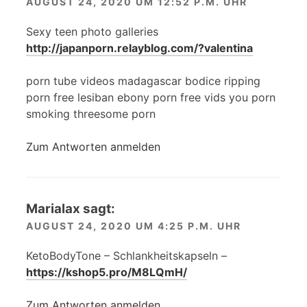
AUGUST 24, 2020 UM 12:52 P.M. UHR
Sexy teen photo galleries
http://japanporn.relayblog.com/?valentina
porn tube videos madagascar bodice ripping
porn free lesiban ebony porn free vids you porn
smoking threesome porn
Zum Antworten anmelden
Marialax
sagt:
AUGUST 24, 2020 UM 4:25 P.M. UHR
KetoBodyTone – Schlankheitskapseln –
https://kshop5.pro/M8LQmH/
Zum Antworten anmelden