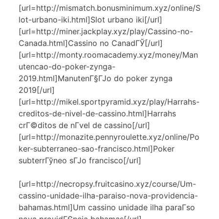
[url=http://mismatch.bonusminimum.xyz/online/S
lot-urbano-iki.html]Slot urbano iki[/url]
[url=http://miner.jackplay.xyz/play/Cassino-no-
Canada.html]Cassino no CanadГЎ[/url]
[url=http://monty.roomacademy.xyz/money/Man
utencao-do-poker-zynga-
2019.html]ManutenГ§ГЈo do poker zynga
2019[/url]
[url=http://mikel.sportpyramid.xyz/play/Harrahs-
creditos-de-nivel-de-cassino.html]Harrahs
crГ©ditos de nГ­vel de cassino[/url]
[url=http://monazite.pennyroulette.xyz/online/Po
ker-subterraneo-sao-francisco.html]Poker
subterrГўneo sГЈo francisco[/url]
[url=http://necropsy.fruitcasino.xyz/course/Um-
cassino-unidade-ilha-paraiso-nova-providencia-
bahamas.html]Um cassino unidade ilha paraГ­so
nova providГЄncia bahamas[/url]